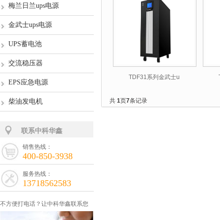
梅兰日兰ups电源
金武士ups电源
UPS蓄电池
交流稳压器
TDF31系列金武士u
EPS应急电源
共
1
页
7
条记录
柴油发电机
联系中科华鑫
销售热线：
400-850-3938
服务热线：
13718562583
不方便打电话？让中科华鑫联系您