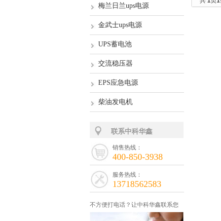
共
1
页
1
梅兰日兰ups电源
金武士ups电源
UPS蓄电池
交流稳压器
EPS应急电源
柴油发电机
联系中科华鑫
销售热线：
400-850-3938
服务热线：
13718562583
不方便打电话？让中科华鑫联系您