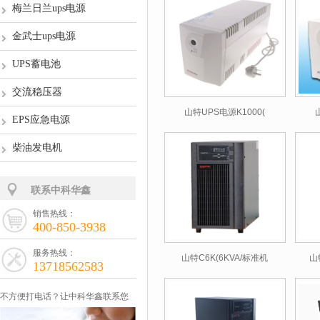
梅兰日兰ups电源
金武士ups电源
UPS蓄电池
交流稳压器
山特UPS电源K1000(
EPS应急电源
柴油发电机
联系中科华鑫
销售热线：
400-850-3938
服务热线：
山特C6K(6KVA/标准机
山
13718562583
不方便打电话？让中科华鑫联系您