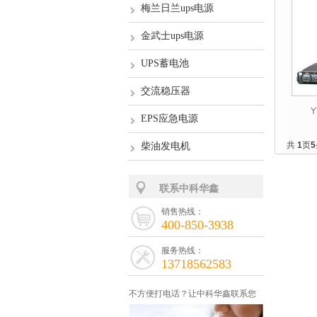
梅兰日兰ups电源
金武士ups电源
UPS蓄电池
交流稳压器
Y
EPS应急电源
共
1
页
5
柴油发电机
联系中科华鑫
销售热线：
400-850-3938
服务热线：
13718562583
不方便打电话？让中科华鑫联系您