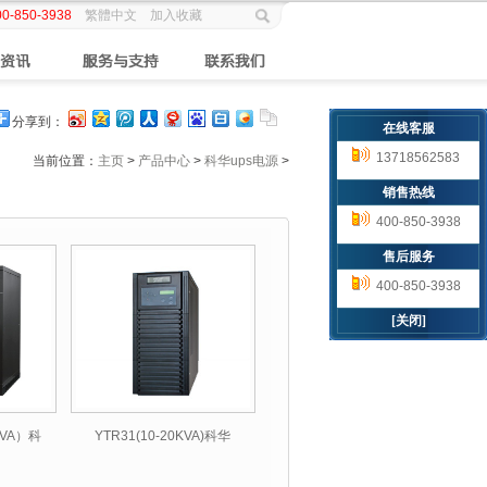
00-850-3938
繁體中文
加入收藏
分享到：
在线客服
13718562583
当前位置：
主页
>
产品中心
>
科华ups电源
>
销售热线
400-850-3938
售后服务
400-850-3938
[关闭]
KVA）科
YTR31(10-20KVA)科华