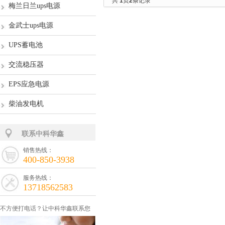
共
1
页
2
条记录
梅兰日兰ups电源
金武士ups电源
UPS蓄电池
交流稳压器
EPS应急电源
柴油发电机
联系中科华鑫
销售热线：
400-850-3938
服务热线：
13718562583
不方便打电话？让中科华鑫联系您