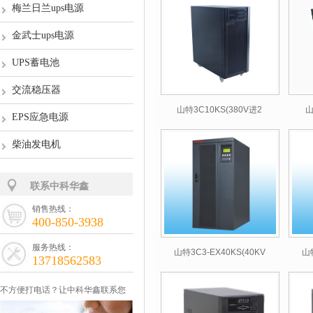
梅兰日兰ups电源
金武士ups电源
UPS蓄电池
交流稳压器
山特3C10KS(380V进2
山
EPS应急电源
柴油发电机
联系中科华鑫
销售热线：
400-850-3938
服务热线：
山特3C3-EX40KS(40KV
山特
13718562583
不方便打电话？让中科华鑫联系您