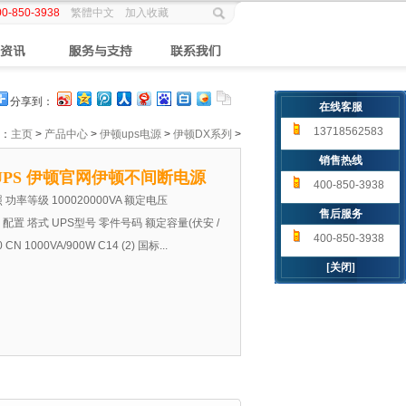
00-850-3938
繁體中文
加入收藏
分享到：
在线客服
13718562583
：
主页
>
产品中心
>
伊顿ups电源
>
伊顿DX系列
>
销售热线
UPS 伊顿官网伊顿不间断电源
400-850-3938
 功率等级 100020000VA 额定电压
售后服务
-70Hz 配置 塔式 UPS型号 零件号码 额定容量(伏安 /
400-850-3938
 1000VA/900W C14 (2) 国标...
[关闭]