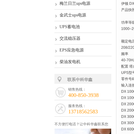
梅兰日兰ups电源
伊顿 DX
产品快
金武士ups电源
功率等
UPS蓄电池
1000–2
交流稳压器
额定电
208/22
EPS应急电源
频率
40-70H
柴油发电机
配置
塔
UPS型
零件号
联系中科华鑫
输入连
销售热线：
DX 100
400-850-3938
DX 100
DX 200
服务热线：
DX 200
13718562583
DX 300
DX 300
不方便打电话？让中科华鑫联系您
DX 600