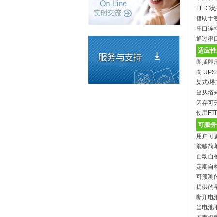
LED 
借助于
串口连
通过串
适应性
即插即
向 U
架式/塔
当从塔
闪存可
使用F
可服务
用户可
能够简
自动自
定期自
可预测
提供的
断开电
当电池