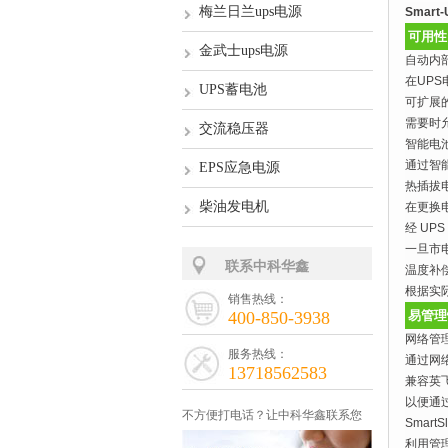
梅兰日兰ups电源
Smart
可用性
金武士ups电源
自动内
在UP
UPS蓄电池
可扩展
需要时
交流稳压器
智能电
通过智
EPS应急电源
热插拔
柴油发电机
在更换
经 UP
一旦市
联系中科华鑫
温度补
根据实
销售热线：
400-850-3938
易管理
网络管
服务热线：
通过网
13718562583
兼容英
以便通
不方便打电话？让中科华鑫联系您
SmartS
利用管理