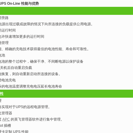
-UPS On-Line 性能与优势
部旁路
S电源出现过载或故障的情况下向所连接的负载提供公用电源。
的运行时间
允许快速增加更多的运行时间
池管理
能、精确的充电技术获得最佳的电池性能、寿命和可靠性。
电池
电池的整个过程中，确保干净、不间断电源以保护设备
S 关机后自动重启负载
电恢复，则自动重新启动所连接的设备。
偿电池充电
际的电池温度调整充电电压延长电池寿命
性
理
络实现对于UPS的远程电源管理。
飞管理器
过
APC
的英飞管理器软件进行集中管理。
lot 插槽
卡定制 UPS 性能