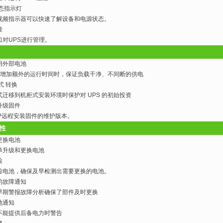
状态指示灯
视频指示器可以快速了解设备和电源状态。
接
口对UPS进行管理。
用外部电池
PS 增加额外的运行时间时，保证负载干净、不间断的供电
式 转换
式迁移到机柜式安装环境时保护对 UPS 的初始投资
升级固件
TP远程安装固件的维护版本。
性
更换电池
单升级和更换电池
检
检电池，确保及早检测出需要更换的电池。
的故障通知
早期警报故障分析确保了部件及时更换
池通知
不能提供后备电力时警告