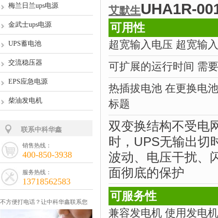
UHA1R-00
梅兰日兰ups电源
艾默生
金武士ups电源
可用性
超宽输入电压 超宽输
UPS蓄电池
交流稳压器
可扩展的运行时间 需
EPS应急电源
热插拔电池 在更换电
柴油发电机
标题
双变换结构
不受电
联系中科华鑫
时，UPS无输出切
销售热线：
400-850-3938
波动、电压干扰、
面彻底的保护
服务热线：
13718562583
可服务性
不方便打电话？让中科华鑫联系您
兼容发电机 使用发电