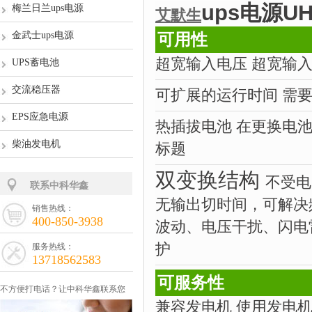
ups电源UH
梅兰日兰ups电源
艾默生
金武士ups电源
可用性
超宽输入电压 超宽输
UPS蓄电池
交流稳压器
可扩展的运行时间 需
EPS应急电源
热插拔电池 在更换电
柴油发电机
标题
双变换结构
不受电
联系中科华鑫
无输出切时间，可解决
销售热线：
400-850-3938
波动、电压干扰、闪电
护
服务热线：
13718562583
可服务性
不方便打电话？让中科华鑫联系您
兼容发电机 使用发电